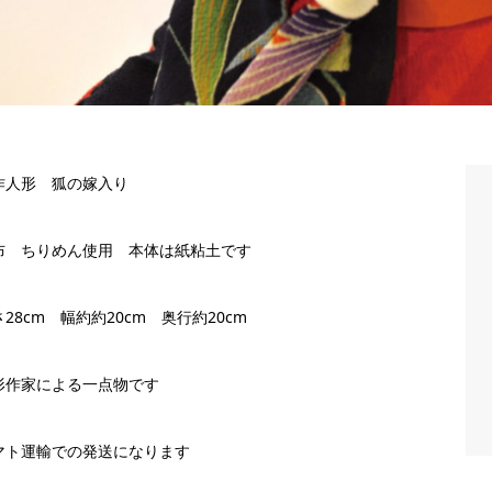
作人形 狐の嫁入り
布 ちりめん使用 本体は紙粘土です
28cm 幅約約20cm 奥行約20cm
形作家による一点物です
マト運輸での発送になります