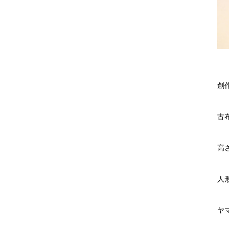
創
古
高さ
人
ヤ