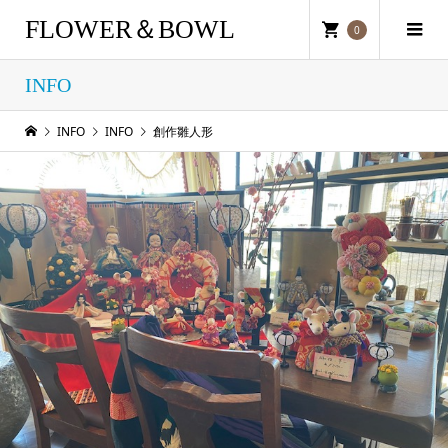
FLOWER＆BOWL
0
INFO
INFO
INFO
創作雛人形